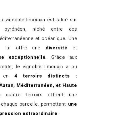
u vignoble limouxin est situé sur
 pyrénéen, niché entre des
éditerranéenne et océanique. Une
ui lui offre une
diversité
et
se exceptionnelle
. Grâce aux
limats, le vignoble limouxin a pu
sé en
4 terroirs distincts :
Autan, Méditerranéen, et Haute
quatre terroirs offrent une
à chaque parcelle, permettant
une
ression extraordinaire
.