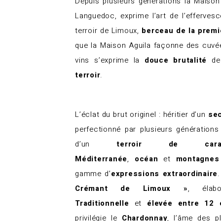
Depuis plusieurs générations la Maison
Languedoc, exprime l’art de l’efferve
terroir de Limoux,
berceau de la prem
que la Maison Aguila façonne des cuvée
vins s’exprime la
douce brutalité
de 
terroir
.
L’éclat du brut originel : héritier d’un
sec
perfectionné par plusieurs générations
d’un
terroir de carac
Méditerranée
,
océan
et
montagnes
gamme d’
expressions extraordinaire
Crémant de Limoux »
, éla
Traditionnelle
et
élevée entre 12 
privilégie le
Chardonnay
, l’âme des p