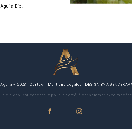
Aguila Bio.
Aguila – 2023 |
Contact
|
Mentions Légales
| DESIGN BY
AGENCEKARA
bus d’alcool est dangereux pour la santé, à consommer avec modérat