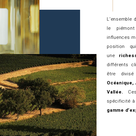
L’ensemble d
le piémont
influences m
position q
une
riches
différents c
être divi
Océanique, 
Vallée.
Ces 
spécificité 
gamme d’exp