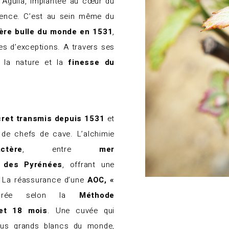
 Aguila, implantée au cœur du
scence. C’est au sein même du
ière bulle du monde en 1531
,
s d’exceptions. A travers ses
la nature et la
finesse du
ret transmis depuis 1531
et
 de chefs de cave. L’alchimie
tère
, entre
mer
 des Pyrénées
, offrant une
. La réassurance d’une
AOC, «
borée selon la
Méthode
et 18 mois
. Une cuvée qui
lus grands blancs du monde,